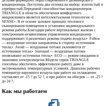
деталям формируют образ современного дизайнерского
кондиционера. Доступны два оттенка на выбор: золотистый и
серебристый.Передовой способностью кондиционеров
TRIANGLE в области обеспечения комфортного
микроклимата является интеллектуальная технология «I
SENSE». В ее основе заложен принцип теплового
сканирования помещения и установки индивидуального
режима работы.Благодаря работе вертикальных жалюзи с
электронным независимым управлением кондиционер
поддерживает 4 различных режима подачи воздуха:• Follow
— воздушные потоки направлены в сторону источников
тепла;• Avoid — воздушные потоки уклоняются от
источников тепла;• Surround — воздушные потоки
опоясывают источники тепла;• ECO — режим ожидания и
экономии электроэнергии.Модели серии TRIANGLE
способны обеспечить эффективную работу даже в
экстремальных температурных условиях. Диапазон рабочих
температур наружного воздуха при работе на охлаждение
составляет от -15 ? до 52 ?, а при работе на обогрев — от -25 ?
до 24 ?.
Как мы работаем