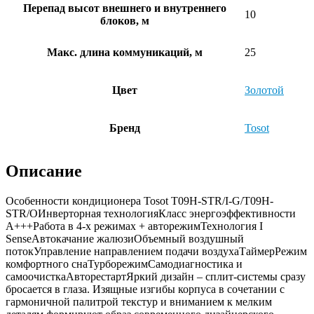
Перепад высот внешнего и внутреннего
10
блоков, м
Макс. длина коммуникаций, м
25
Цвет
Золотой
Бренд
Tosot
Описание
Особенности кондиционера Tosot T09H-STR/I-G/T09H-
STR/OИнверторная технологияКласс энергоэффективности
А+++Работа в 4-х режимах + авторежимТехнология I
SenseАвтокачание жалюзиОбъемный воздушный
потокУправление направлением подачи воздухаТаймерРежим
комфортного снаТурборежимСамодиагностика и
самоочисткаАвторестартЯркий дизайн – сплит-системы сразу
бросается в глаза. Изящные изгибы корпуса в сочетании с
гармоничной палитрой текстур и вниманием к мелким