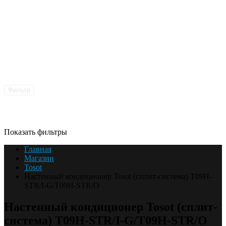
Фильтр
Показать фильтры
Главная
Магазин
Tosot
Настенный кондиционер Tosot (сплит-система) T09H-
STR/I-G/T09H-STR/O
Настенный кондиционер Tosot (сплит-
система) T09H-STR/I-G/T09H-STR/O