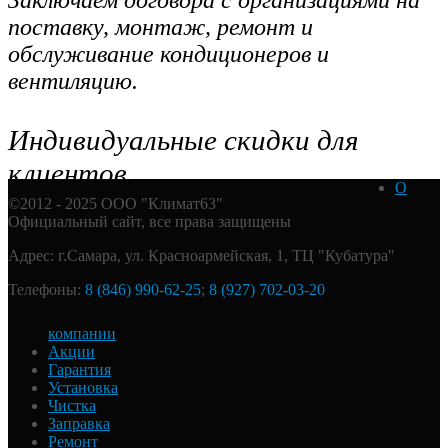
Заключаем договора с организациями на
поставку, монтаж, ремонт и
обслуживание кондиционеров и
вентиляцию.
Индивидуальные скидки для
клиентов.
О
©2012 - 2025 ООО "Климат63"
Официальный сайт, все права защищены
Адрес: г.Самара, ул. Красноармейская, 1, ТЦ "Кубатура"
Телефоны:
8 (846) 990-62-25
;
8 (927) 702-03-20
компании
Акции
Гарантия
Установка
Чистка
Заправка
Ремонт