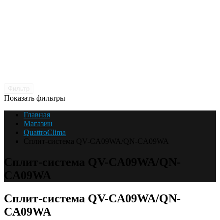
Фильтр
Показать фильтры
Главная
Магазин
QuattroClima
Сплит-система QV-CA09WA/QN-CA09WA
Сплит-система QV-CA09WA/QN-
CA09WA
Сплит-система QV-CA09WA/QN-
CA09WA