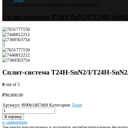
Сплит-система T24H-SnN2/I/T24H-SnN2/O
Сплит-система T24H-SnN2/I/T24H-SnN2
Сплит-система T24H-SnN2/I/T24H-SnN2
0
out of 5
₽
98,800.00
Артикул:
f690b1d07d69
Категория:
Tosot
В корзину
к сравнению
Закажите кондиционер и получите антибактериальные фильтры