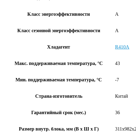
Класс энергоэффективности
A
Класс сезонной энергоэффективности
A
Хладагент
R410A
Макс. поддерживаемая температура, °C
43
Мин. поддерживаемая температура, °C
-7
Страна-изготовитель
Китай
Гарантийный срок (мес.)
36
Размер внутр. блока, мм (В x Ш x Г)
311х982х