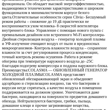
функционала. Он обладает высокой энергоэффективностью,
выдающимися техническими характеристиками и широким
функционалом в минималистичном корпусе белого
цвета.Отличительные особенности серии Clivia:- Бесшумный
режим работы – снижение до 19 дБ практически не
воспринимается ухом человека- 8 скоростей вентилятора
внутреннего блока- Управление с помощью нового пульта с
премиальным дизайном или встроенного Wi-Fi контроллера-
Двойная стерилизация воздуха – генератор холодной плазмы
и УФ-излучение очищают воздух от пыли и вредоносных
микроорганизмов- Контроль влажности воздуха – сохранение
влажности за счет регулирования процесса конденсации,
точный контроль режима осушения- Работа в режиме
обогрева при температуре наружного воздуха до -25С
благодаря подогреву компрессора и поддона наружного блока.
Преимущества:COLASMA — ОБНОВЛЕННЫЙ ГЕНЕРАТОР
ХОЛОДНОЙ ПЛАЗМЫCOLASMA представляет
обновленный обеззараживающий экран и объединяет
адсорбцию и стерилизацию воедино, так что бактериям и
вирусам негде спрятаться, а качество воздуха в помещении
поддерживается на должном уровне. Уничтожаются даже
бактерии, находящиеся на поверхности предметов домашнего
обихода. Нейтрализуются бактерии, грибки, пыльца,
домашние клещи и прочие загрязняющие вещества,
присутствующие в воздухе помещений. Его эффективность в