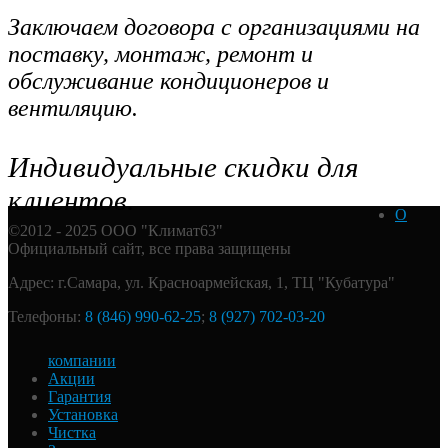
Заключаем договора с организациями на
поставку, монтаж, ремонт и
обслуживание кондиционеров и
вентиляцию.
Индивидуальные скидки для
клиентов.
О
©2012 - 2025 ООО "Климат63"
Официальный сайт, все права защищены
Адрес: г.Самара, ул. Красноармейская, 1, ТЦ "Кубатура"
Телефоны:
8 (846) 990-62-25
;
8 (927) 702-03-20
компании
Акции
Гарантия
Установка
Чистка